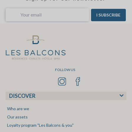
relaxant au bord de la piscine. Petit comme grands seront
ravis et personne ne sera laissé pour compte. La Plagne en
été, c’est magnifique et plein de vie.
I SUBSCRIBE
FOLLOW US
DISCOVER
Who are we
Our assets
Loyalty program "Les Balcons & you"