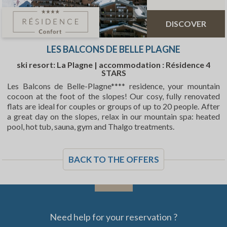
Offre de séjour pas cher
DISCOVER
Les petits budgets sont les bienvenus chez les Balcons. Avec
nos nombreuses offres tout au long des saison estivales et
hivernales, les bourses plus modestes ne sont pas en reste !
LES BALCONS DE BELLE PLAGNE
Que vous souhaitiez venir passer un week-end avec vos
ski resort: La Plagne | accommodation : Résidence 4
amis, un séjour plus long avec votre famille, tout est possible
STARS
! Notre résidence et notre hôtel vous accueillent été comme
Les Balcons de Belle-Plagne**** residence, your mountain
cocoon at the foot of the slopes! Our cosy, fully renovated
hiver avec des offres promotionnelles toujours plus
flats are ideal for couples or groups of up to 20 people. After
alléchante ! Vente flash, last minute et réservation anticipée
a great day on the slopes, relax in our mountain spa: heated
seront vos meilleurs amis pour vous promettre des vacances
pool, hot tub, sauna, gym and Thalgo treatments.
de rêve à budget tout doux. La présence de banquette
gigogne dans les appartements permettent le couchage de
deux personnes supplémentaire, toujours plus d’économies !
BACK TO THE OFFERS
Envie de vacances de Noël à la
Plagne ?
Nous avons tout ce qu’il faut pour vous accueillir. Des offres
Need help for your reservation ?