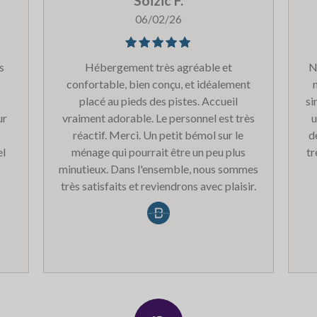
Soizic F.
el
06/02/26
apé
t il
le
Hébergement très agréable et
N
par
confortable, bien conçu, et idéalement
placé au pieds des pistes. Accueil
si
e
ur
vraiment adorable. Le personnel est très
u
rée
réactif. Merci. Un petit bémol sur le
d
upé
el
ménage qui pourrait être un peu plus
tr
minutieux. Dans l'ensemble, nous sommes
ur
très satisfaits et reviendrons avec plaisir.
des
our
e
 Le