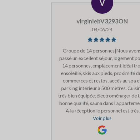
virginiebV3293ON
04/06/24
Groupe de 14 personnes|Nous avon
passé un excellent séjour, logement p
14 personnes, emplacement idéal tre
ensoleillé, skis aux pieds, proximité d
commerces et restos, accès au spa e
parking intérieur à 500 mètres. Cuisi
très bien équipée, électroménager de t
bonne qualité, sauna dans l apparteme
A la réception le personnel est très
serviable ils font tout pour que notr
Voir plus
séjour se passe bien. Le seul point à
améliorer le linge de lit est propre ma