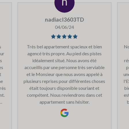
nadiacI3603TD
04/06/24
s
Très bel appartement spacieux et bien
No
our
agencé très propre. Au pied des pistes
s
idéalement situé. Nous avons été
ré
es
accueillis par une personne très serviable
p
t
et le Monsieur que nous avons appelé à
un
ne
plusieurs reprises pour différentes choses
l'
rès
était toujours disponible souriant et
bi
nt.
compétent. Nous reviendrons dans cet
es
appartement sans hésiter.
b
e
no
v
is
p