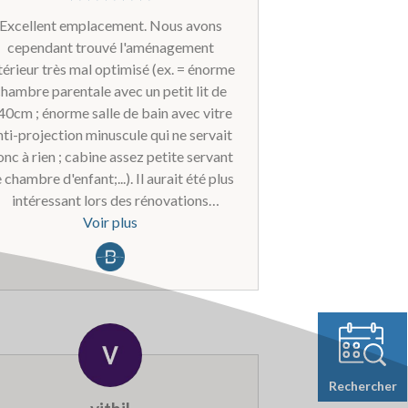
Excellent emplacement. Nous avons
cependant trouvé l'aménagement
térieur très mal optimisé (ex. = énorme
hambre parentale avec un petit lit de
40cm ; énorme salle de bain avec vitre
ti-projection minuscule qui ne servait
nc à rien ; cabine assez petite servant
 chambre d'enfant;...). Il aurait été plus
intéressant lors des rénovations
optimiser l'espace en faisant, pourquoi
Voir plus
as, deux vraies chambres plus petites ;
une salle de bain plus petite.
Rechercher