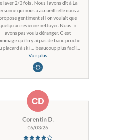
le laver 2/3 fois . Nous l avons dit à La
ersonne qui nous a accueilli elle nous a
propose gentiment si l on voulait que
quelqu un revienne nettoyer. Nous ´n
avons pas voulu déranger. C est
mmage qu il n y ai pas de banc proche
u placard à ski … beaucoup plus facile
pour chausser les enfants et les n
Voir plus
personnes d un certain âge.
Corentin D.
06/03/26