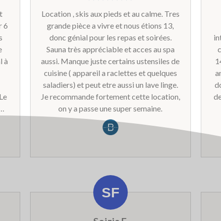
t
Location , skis aux pieds et au calme. Tres
r 6
grande pièce a vivre et nous étions 13,
s
donc génial pour les repas et soirées.
in
e
Sauna très appréciable et acces au spa
c
l à
aussi. Manque juste certains ustensiles de
1
cuisine ( appareil a raclettes et quelques
an
saladiers) et peut etre aussi un lave linge.
do
 Le
Je recommande fortement cette location,
de
on y a passe une super semaine.
ion
d'
er
p
-
et
du
ar
et
 en