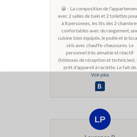
réservées, même si elles ne sont pas
😀 - La composition de l'appartemen
occupées.
avec 2 salles de bain et 2 toilettes pou
à 8 personnes, les lits des 2 chambre
confortables avec du rangement, un
cuisine bien équipée, le poêle et le loca
skis avec chauffe-chaussures. Le
personnel très aimable et réactif
(hôtesses de réception et technicien).
prêt d'appareil à raclette. Le fait de
pouvoir laisser les bagages à la récept
Voir plus
afin e pouvoir skier le 1er et le derni
jour et de disposer d'une douche. 😞 
L'appartement est un peu vieillissant 
aurait besoin de quelques petites
réparations pour qu'il soit au niveau 
standing souhaité (photos jointes). P
contre, les petits problèmes signalés 
pénalisants pour le séjour ont été pris