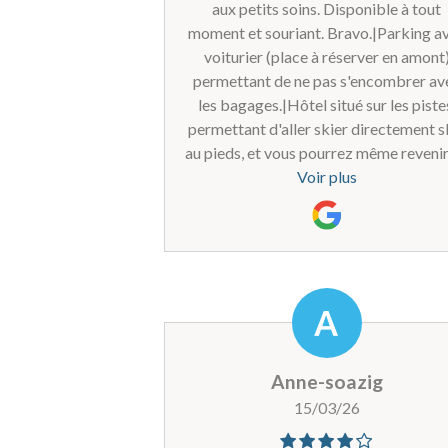
aux petits soins. Disponible à tout
moment et souriant. Bravo.|Parking a
voiturier (place à réserver en amont
permettant de ne pas s'encombrer av
les bagages.|Hôtel situé sur les piste
permettant d'aller skier directement s
au pieds, et vous pourrez même revenir
tyrolienne (l'arrivée de la tyrolienne e
Voir plus
juste à proximité de l'hôtel.|Grande
terrasse et plusieurs salons permetta
de profiter du soleil en fin de journée 
bar de l'hôtel.|Chambres propres e
spacieuses, avec balcon.|Deux petit
bémols :|- Décoration qui mériterai
d'être remise au goût du jour|- Petit
déjeuner : un peu trop simple et qui n
Anne-soazig
propose pas de produits locaux, ce qui
15/03/26
dommage (fromage, charcuterie, etc...)
les tables les mieux placées sont