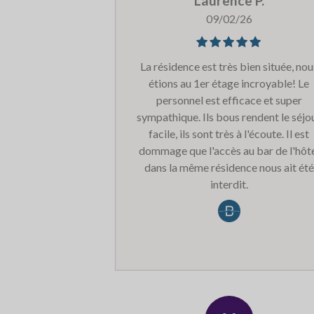
Laurence P.
compte tout de suite avec un personn
09/02/26
adorable, à l'écoute et réactif. Le can
convertible est également vieillissant e
ne représente en réalité qu'un véritab
La résidence est très bien située, nous
couchage 1 personne qui se retrouve 
étions au 1er étage incroyable! Le
contre au niveau du sol. Il faudrait
personnel est efficace et super
rajouter des prises de courant dans l
sympathique. Ils bous rendent le séjo
coin nuit et une aération, qui est assu
facile, ils sont très à l'écoute. Il est
pour l'instant par un petit motif déco
dommage que l'accès au bar de l'hôt
dans la porte, les sommiers des lits
dans la même résidence nous ait été
superposés m'ont l'air un peu juste po
interdit.
des adultes. Il serait bien de disposer 
bancs dans le hall d'entrée peut être p
pouvoir chausser et déchausser car l
local avec les casiers à ski est exiguë.
ménage un peu juste, je pense qu'il
manque un coup de serpillière.