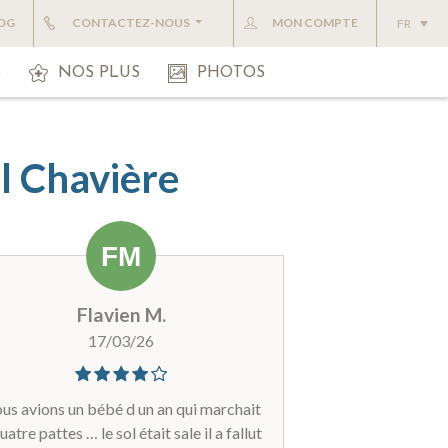
OG
CONTACTEZ-NOUS
MON COMPTE
FR
S
NOS PLUS
PHOTOS
al Chavière
Flavien M.
17/03/26
us avions un bébé d un an qui marchait
uatre pattes … le sol était sale il a fallut