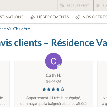
RECRUTEMENT
BL
STINATIONS
HÉBERGEMENTS
NOS OFFRE
ence Val Chavière
vis clients – Résidence V
Cath H.
04/05/26
de
Appartement 11 très bien équipé,
No
 et
dommage que la baignoire balneo ait été
à q