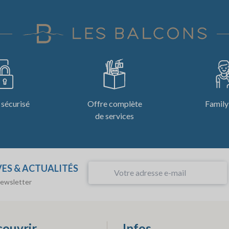
sécurisé
Offre complète
Family
de services
VES & ACTUALITÉS
newsletter
ouvrir
Infos