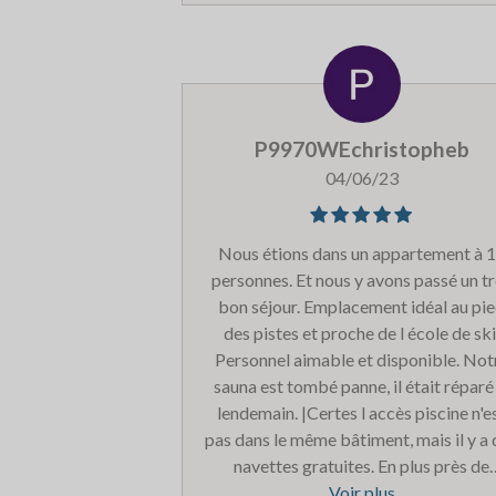
taché. Merci à l équipe de la récepti
pour leur professionnalisme.
P9970WEchristopheb
04/06/23
Nous étions dans un appartement à 
personnes. Et nous y avons passé un t
bon séjour. Emplacement idéal au pi
des pistes et proche de l école de ski
Personnel aimable et disponible. Not
sauna est tombé panne, il était réparé 
lendemain. |Certes l accès piscine n'e
pas dans le même bâtiment, mais il y a
navettes gratuites. En plus près de
serviettes gratuites.
Voir plus