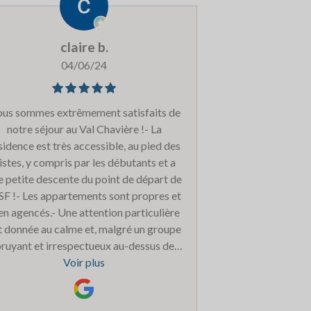
claire b.
04/06/24
us sommes extrêmement satisfaits de
notre séjour au Val Chavière !- La
sidence est très accessible, au pied des
istes, y compris par les débutants et a
e petite descente du point de départ de
ESF !- Les appartements sont propres et
en agencés.- Une attention particulière
t donnée au calme et, malgré un groupe
ruyant et irrespectueux au-dessus de
tre appartement, les propriétaires ont
Voir plus
eillé à faire respecter un grand calme à
artir du début de soirée et nous avons