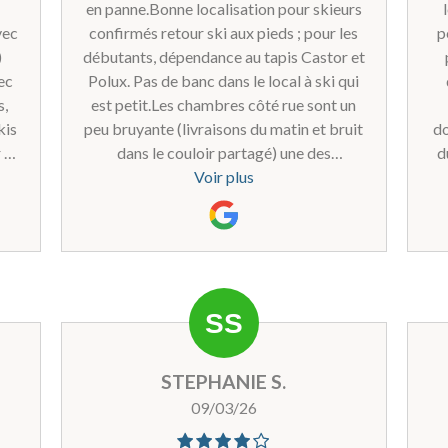
en panne.Bonne localisation pour skieurs
vec
confirmés retour ski aux pieds ; pour les
p
)
débutants, dépendance au tapis Castor et
ec
Polux. Pas de banc dans le local à ski qui
s,
est petit.Les chambres côté rue sont un
kis
peu bruyante (livraisons du matin et bruit
do
 en
dans le couloir partagé) une des
d
st
chambres n’avait pas de fenêtre.Belle vue
Voir plus
sur les pistes et petit balcon appréciable.
nt
au
t
s
t
e
STEPHANIE S.
 est
09/03/26
. Et