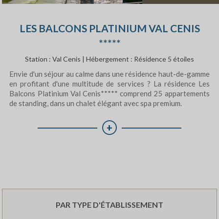
découvrir la montagne en été et profiter des nombreuses
activités proposées par la station de Val Cenis. A vous les
LES BALCONS PLATINIUM VAL CENIS
longs moments à contempler le soleil se coucher sur les
montagnes depuis le balcon de votre appartement.
*****
Réserver votre hébergement aux Balcons de
Station : Val Cenis | Hébergement : Résidence 5 étoiles
Val Cenis
Envie d'un séjour au calme dans une résidence haut-de-gamme
en profitant d'une multitude de services ? La résidence Les
Si vous n’avez pas encore choisi votre destination pour vos
Balcons Platinium Val Cenis***** comprend 25 appartements
vacances d’été, nous espérons que cet article vous aura
de standing, dans un chalet élégant avec spa premium.
donné envie de partir à la montagne !
+
AVIS CLIENT
9,7/10
46 AVIS
PAR TYPE D'ÉTABLISSEMENT