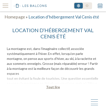
Homepage
»
Location d’hébergement Val Cenis été
LOCATION D’HÉBERGEMENT VAL
CENIS ÉTÉ
La montagne est, dans l’imaginaire collectif, associée
systématiquement à l’hiver. En effet, lorsqu’on parle
montagne, on pense aux sports d’hiver, au ski, à la raclette et
aux sommets enneigés. Grosse (mais réparable) erreur ! Partir
à la montagne est la meilleure façon de découvrir les grands
espaces
tout en évitant la foule de touristes. Une question essentielle
se pose : la montagne en été ok, pourquoi pas, mais où ? Nous
Tout lire
avons la réponse : Val Cenis, station située dans les Alpes du
Nord, et plus précisément dans le territoire de la Haute-
Maurienne. En plus, il y a deux bonnes adresses
d’hébergements construits dans le respect de la tradition