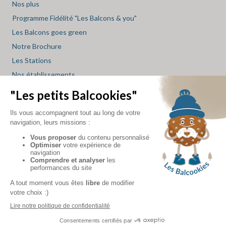
Nos plus
Programme Fidélité "Les Balcons & you"
Les Balcons goes green
Notre Brochure
Les Stations
Nos établissements
Les restaurants
Les spas
Les supérettes
Les magasins de sport
Le blog des balcons
INFOS
hébergement val
-
hébergement val
-
hébergement la
-
hébergement la
thorens
cenis
plagne
rosière