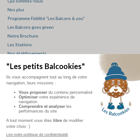
Qui sommes-nous
Nos plus
Programme Fidélité "Les Balcons & you"
Les Balcons goes green
Notre Brochure
Les Stations
Nos établissements
Les restaurants
Les spas
Les supérettes
Les magasins de sport
Le blog des balcons
INFOS
location d’hébergement
-
location d’hébergement
-
location d’hébergement
val cenis
la plagne
la rosière