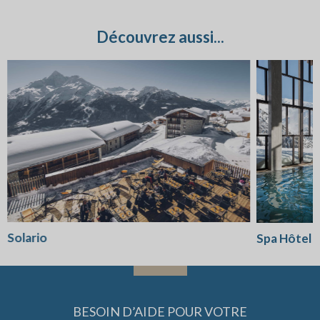
Découvrez aussi...
Solario
Spa Hôtel l
BESOIN D’AIDE POUR VOTRE