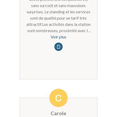
19:15, voire 19:30 au moins une ou 2
sans surcoût et sans mauvaises
fois semaine serait un plus. Car si
surprises. Le standing et les services
nous partons en excursion, ou autre ,
sont de qualité pour un tarif très
cela devient un peu juste pour
attractif.Les activités dans la station
respecter le créneau horaire piscine.
sont nombreuses, proximité avec la
frontière italienne qui permet de voir
Voir plus
d'autres décors et balades.
Carole