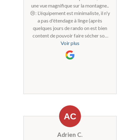
une vue magnifique sur la montagne..
😢: L'équipement est minimaliste, il n'y
a pas d'étendage à linge (après
quelques jours de rando on est bien
content de pouvoir faire sécher son
linge!!).L'accès n'est pas super
Voir plus
pratique, c'est un chemin en terre, il
n'y a pas de possibilité de garer la
voiture à proximité pour décharger..
Adrien C.