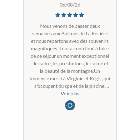
06/08/26
Nous venons de passer deux
semaines aux Balcons de La Rosière
et nous repartons avec des souvenirs
magnifiques. Tout a contribué à faire
de ce séjour un moment exceptionnel
: le cadre, les prestations, le calme et
la beauté de la montagne.Un
immense merci à Virginie et Régis, qui
s'occupent du spa et de la piscine.
Leur accueil, leur disponibilité, leur
Voir plus
gentillesse et leur sourire quotidien
ont largement participé à notre bien-
être. C'est un vrai plaisir de
rencontrer des personnes aussi
professionnelles et attentionnées.Je
tiens également à remercier Fiona, de