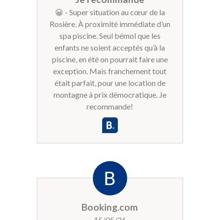
appréciée, le budget vacances
😀 - Super situation au cœur de la
représentant un coût important pour
Rosière. À proximité immédiate d’un
une famille.Globalement, nous
spa piscine. Seul bémol que les
sommes extrêmement satisfaits de
enfants ne soient acceptés qu’à la
notre séjour. Merci à toute l'équipe et
piscine, en été on pourrait faire une
bonne continuation.
exception. Mais franchement tout
était parfait, pour une location de
montagne à prix démocratique. Je
recommande!
Booking.com
15/05/26