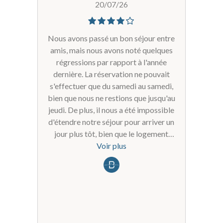
20/07/26
Nous avons passé un bon séjour entre
amis, mais nous avons noté quelques
régressions par rapport à l'année
dernière. La réservation ne pouvait
s'effectuer que du samedi au samedi,
bien que nous ne restions que jusqu'au
jeudi. De plus, il nous a été impossible
d'étendre notre séjour pour arriver un
jour plus tôt, bien que le logement
était disponible la semaine
Voir plus
précédente. A noter que le parking
souterrain est devenu payant. Ces
éléments dégradent notre ressenti
général sur notre réservation et nous
amènent à reconsidérer notre
destination de l'année prochaine.