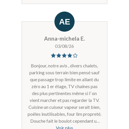
l'accueil, pour son incroyable
gentillesse. En quittant la résidence,
j'avais oublié mes lunettes sur le
comptoir. Sans même que je le
demande, la direction me les a
Anna-michela E.
renvoyées à leurs frais. Ce geste de
03/08/26
confiance et de générosité est devenu
rare et mérite d'être souligné.Merci à
toute l'équipe pour ces vacances
Bonjour, notre avis , divers chalets,
inoubliables. Nous avons passé un
parking sous terrain bien pensé sauf
séjour formidable et nous
que passage trop limite en allant du
reviendrons avec grand plaisir. À très
zéro au 1 er étage, TV chaînes pas
bientôt !
des plus pertinentes même si l’ on
vient marcher et pas regarder la TV.
Cuisine un cuiseur vapeur serait bien,
poêles inutilisables, four lim propreté.
Douche fait le boulot cependant un
peu vieillotte pour un 4 étoiles.
Voir plus