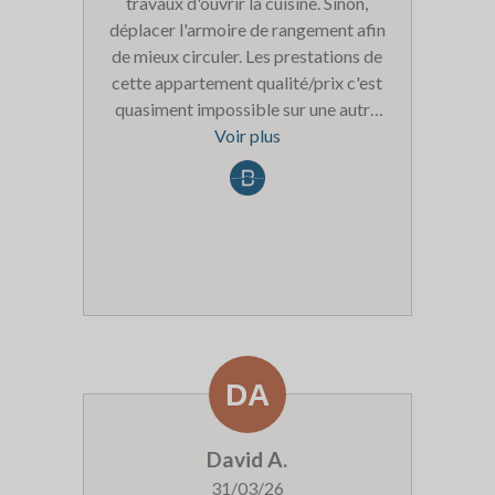
travaux d'ouvrir la cuisine. Sinon,
déplacer l'armoire de rangement afin
de mieux circuler. Les prestations de
cette appartement qualité/prix c'est
quasiment impossible sur une autre
résidence hors les balcons. Je suis
Voir plus
client fidèle au balcons à La Rosière
mais surtout à Val Cenis Village et
depuis peu au Platinium.
David A.
31/03/26