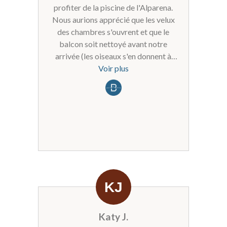
profiter de la piscine de l'Alparena.
Nous aurions apprécié que les velux
des chambres s'ouvrent et que le
balcon soit nettoyé avant notre
arrivée (les oiseaux s'en donnent à
coeur joie). Dommage aussi que le
Voir plus
balcon soit petit, nous avions un
appartement pour 8 personnes et il
n'est pas possible de déjeuner dehors
à 2 (il n'y a d'ailleurs pas le mobilier,
seulement 2 transat). La situation de
l'appartement et la vue sont
cependant des atouts indéniables et
nous reviendrons avec grand plaisir
Katy J.