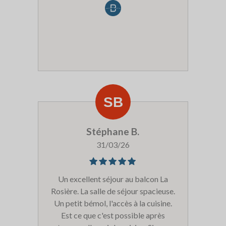
confortable que l'année dernière,
dommage de ne pas proposer un drap
housse double pour maintenir les lits
ensemble et certains draps avaient
des tâches incrustées...Nous
reviendrons malgré cela !
Stéphane B.
31/03/26
Un excellent séjour au balcon La
Rosière. La salle de séjour spacieuse.
Un petit bémol, l'accès à la cuisine.
Est ce que c'est possible après