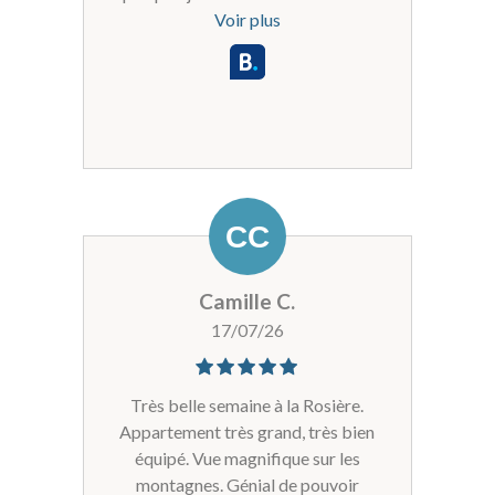
content de pouvoir faire sécher son
Voir plus
linge!!). L'accès n'est pas super
pratique, c'est un chemin en terre, il
n'y a pas de possibilité de garer la
voiture à proximité pour décharger.
Camille C.
17/07/26
Très belle semaine à la Rosière.
Appartement très grand, très bien
équipé. Vue magnifique sur les
montagnes. Génial de pouvoir