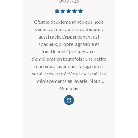
09/07/26
C'est la deuxième année que nous
venons et nous sommes toujours
aussi ravis. L'appartement est
spacieux, propre, agréable et
fonctionnel.Quelques axes
d'amélioration toutefois : une petite
machine à laver dans le logement
serait très appréciée et éviterait les
déplacements en laverie. Nous
aurions également apprécié un geste
Voir plus
commercial suite à l'indisponibilité
temporaire du parking (car nous
avons payé 5€ pour une nuit où nous
n'avions pas pu accéder pour un
problème technique inaccessibilité...
la voiture a dormi dehors), ainsi