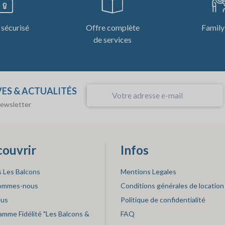
sécurisé
Offre complète
Family
de services
VES & ACTUALITÉS
newsletter
ouvrir
Infos
s Les Balcons
Mentions Legales
sommes-nous
Conditions générales de location
lus
Politique de confidentialité
amme Fidélité "Les Balcons &
FAQ