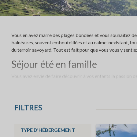
Vous en avez marre des plages bondées et vous souhaitez déco
balnéaires, souvent embouteillées et au calme inexistant, tou
du terroir savoyard. Tout est fait pour que vous vous y sent
Séjour été en famille
Vous avez envie de faire découvrir à vos enfants la passion d
de suite, il est impossible de s’ennuyer à La Plagne ! Entre act
durant vos vacances. Que vous soyez plutôt du genre à courir
hôtel vous accueillent pour vos séjours longs ou pour vos w
FILTRES
Séjour entre amis La Plagne
Vous souhaitez déconnecter avec votre groupe d’amis pendant
TYPE D’HÉBERGEMENT
La Plagne vous accueille pour vos séjours longs ou courts entre