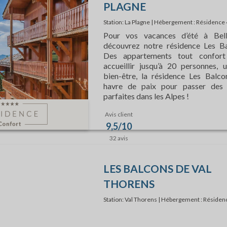
isir, ou bien même une séance détente dans le spa des Balcons de 
PLAGNE
Station: La Plagne | Hébergement : Résidence 
Pour vos vacances d’été à Bell
découvrez notre résidence Les Ba
Des appartements tout confort
ntre les locations de stations balnéaires hors de prix et les activité
accueillir jusqu’à 20 personnes, 
sément à La Plagne ! Avec ses tarifs doux en été et sa quantité d’ac
bien-être, la résidence Les Balco
sur vos repas (On vous voit les gourmands !). Prenez le temps de so
havre de paix pour passer des 
parfaites dans les Alpes !
Avis client
9,5/10
 permettent non seulement de bénéficier de tarifs avantageux, mais
32 avis
 prévoient leur séjour aux Balcons de Belle Plagne. Pendant que certai
choisir la chambre dans laquelle vous séjournerez à l’Hôtel Balcons V
LES BALCONS DE VAL
THORENS
Station: Val Thorens | Hébergement : Résidenc