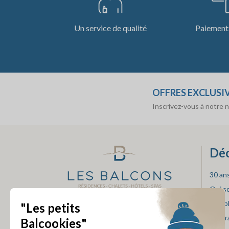
Un service de qualité
Paiement 
OFFRES EXCLUSI
Inscrivez-vous à notre 
Déc
30 an
Qui 
Nos p
SUIVEZ-NOUS
Progr