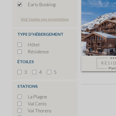
Early Booking
Voir toutes nos promotions
TYPE D’HÉBERGEMENT
Hôtel
Résidence
ÉTOILES
3
4
5
STATIONS
La Plagne
Val Cenis
Val Thorens