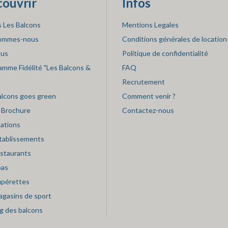
ouvrir
Infos
s Les Balcons
Mentions Legales
sommes-nous
Conditions générales de location
lus
Politique de confidentialité
amme Fidélité "Les Balcons &
FAQ
Recrutement
alcons goes green
Comment venir ?
 Brochure
Contactez-nous
tations
tablissements
estaurants
pas
upérettes
agasins de sport
og des balcons