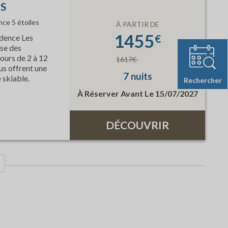
S
nce 5 étoiles
À PARTIR DE
1455
idence Les
€
se des
ours de 2 à 12
1617€
us offrent une
7 nuits
 skiable.
Rechercher
À Réserver Avant Le 15/07/2027
DÉCOUVRIR