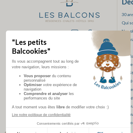
Déc
30 an
Qui 
Nos p
SUIVEZ-NOUS
Progr
you"
Les B
Notre
Les S
Nos é
Les r
Les s
Les s
Les m
Le bl