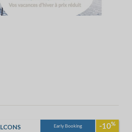
%
-10
Early Booking
ALCONS