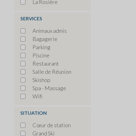
La Rosière
SERVICES
Animaux admis
Bagagerie
Parking
Piscine
Restaurant
Salle de Réunion
Skishop
Spa - Massage
Wifi
SITUATION
Cœur de station
Grand Ski